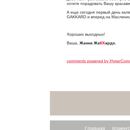
хотите порадовать Вашу красави
А еще сегодня первый день кале
GAKKARD и вперед на Маслиниц
Хороших выходных!
Ваша,
Жанна Жа
КК
ардэ.
comments powered by HyperCom
Главная
Клиент