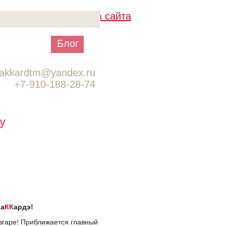
Галерея
Блог
Контакты
akkardtm@yandex.ru
+7-910-188-28-74
у
Жа
КК
ардэ!
згаре! Приближается главный