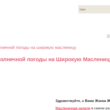
Клиентам
Каталог
Новости
Показы
g
олнечной погоды на широкую масленицу
солнечной погоды на Широкую Маслениц
Здравствуйте, с Вами Жанна 
Масленичная неделя
в самом ра