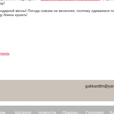
цу!
ндарной весны! Погода совсем не весенняя, поэтому одеваемся пот
у блины кушать!
ments
gakkardtm@yan
ам
Каталог
Новости
Показы
Галерея
Б