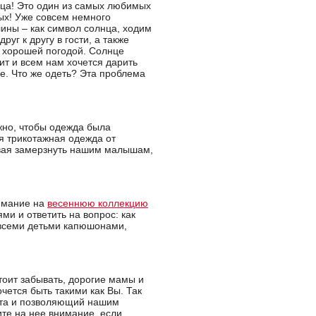
ца! Это один из самых любимых
ых! Уже совсем немного
лины – как символ солнца, ходим
руг к другу в гости, а также
 хорошей погодой. Солнце
дит и всем нам хочется дарить
е. Что же одеть? Эта проблема
ажно, чтобы одежда была
ая трикотажная одежда от
давая замерзнуть нашим малышам,
нимание на
весеннюю коллекцию
ми и ответить на вопрос: как
всеми детьми капюшонами,
оит забывать, дорогие мамы и
чется быть такими как Вы. Так
аста и позволяющий нашим
ите на нее внимание, если