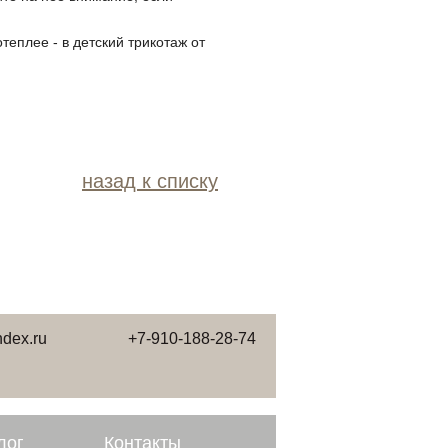
еплее - в детский трикотаж от
назад к списку
dex.ru
+7-910-188-28-74
лог
Контакты