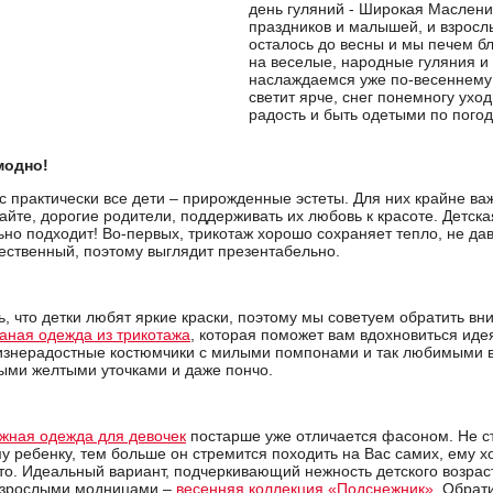
день гуляний - Широкая Маслени
праздников и малышей, и взросл
осталось до весны и мы печем б
на веселые, народные гуляния и д
наслаждаемся уже по-весеннему
светит ярче, снег понемногу ухо
радость и быть одетыми по погод
модно!
час практически все дети – прирожденные эстеты. Для них крайне в
айте, дорогие родители, поддерживать их любовь к красоте. Детск
льно подходит! Во-первых, трикотаж хорошо сохраняет тепло, не 
чественный, поэтому выглядит презентабельно.
, что детки любят яркие краски, поэтому мы советуем обратить в
аная одежда из трикотажа
, которая поможет вам вдохновиться идея
жизнерадостные костюмчики с милыми помпонами и так любимыми 
ыми желтыми уточками и даже пончо.
ажная одежда для девочек
постарше уже отличается фасоном. Не ст
у ребенку, тем больше он стремится походить на Вас самих, ему хо
это. Идеальный вариант, подчеркивающий нежность детского возр
 взрослыми модницами –
весенняя коллекция «Подснежник»
. Обрат