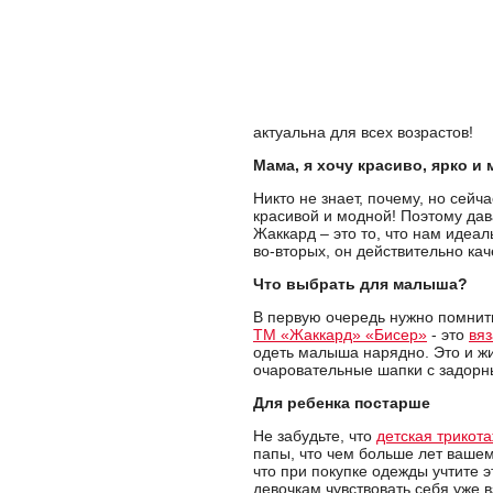
актуальна для всех возрастов!
Мама, я хочу красиво, ярко и 
Никто не знает, почему, но сей
красивой и модной! Поэтому дав
Жаккард – это то, что нам идеа
во-вторых, он действительно ка
Что выбрать для малыша?
В первую очередь нужно помнить
ТМ «Жаккард» «Бисер»
- это
вяз
одеть малыша нарядно. Это и 
очаровательные шапки с задорн
Для ребенка постарше
Не забудьте, что
детская трикот
папы, что чем больше лет вашем
что при покупке одежды учтите 
девочкам чувствовать себя уже